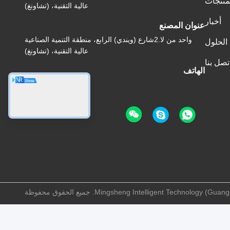
منتجات
عالية التقنية، (تشاونغ)
أخبار
عنوان المصنع
واحد من لا.2شارع (ويندي) الرابع، منطقة التنمية الصناعية
الحلول
عالية التقنية، (تشاونغ)
تصل بنا
الهاتف
86-199-27585044