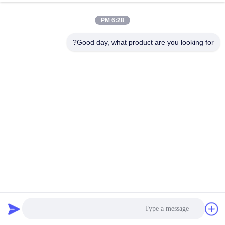
6:28 PM
Good day, what product are you looking for?
الصفيحة الهيدروفيلية من الألومنيوم المزدوج المبادل الحراري
المعالجة السطحية المكثف الأنبوب
مُبادل الحرارة ذو الزعانف
2025-09-08
414 المشاهدات